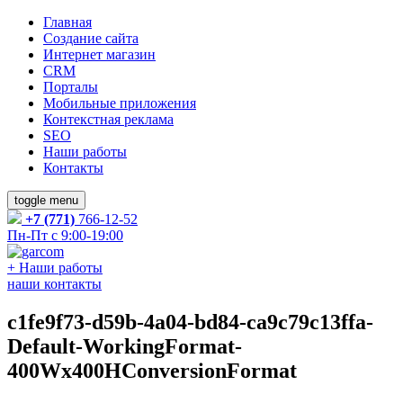
Главная
Создание сайта
Интернет магазин
CRM
Порталы
Мобильные приложения
Контекстная реклама
SEO
Наши работы
Контакты
toggle menu
+7 (771)
766-12-52
Пн-Пт с 9:00-19:00
+
Наши работы
наши контакты
c1fe9f73-d59b-4a04-bd84-ca9c79c13ffa-
Default-WorkingFormat-
400Wx400HConversionFormat