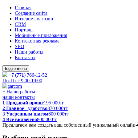
Главная
Создание сайта
Интернет магазин
CRM
Порталы
Мобильные приложения
Контекстная реклама
SEO
Наши работы
Контакты
toggle menu
+7 (771)
766-12-52
Пн-Пт с 9:00-19:00
+
Наши работы
наши контакты
1
Продавай проще
195 000тг
2
Главное - удобство
370 000тг
3
Уверенным шагом
600 000тг
4
Все включено
800 000тг
Предлагаем вам создать
ваш собственный уникальный онлайн-
Выбери свой пакет