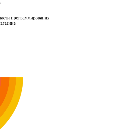
ь
бласти программирования
магазине